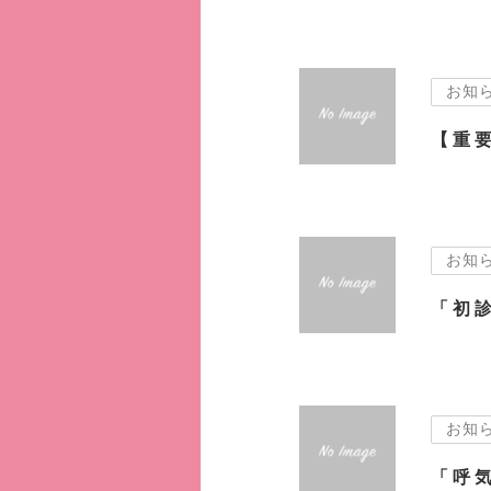
お知
【重
お知
お知
「呼気