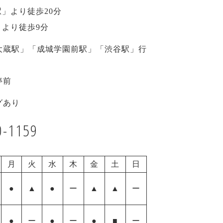
」より徒歩20分
より徒歩9分
大蔵駅」「成城学園前駅」「渋谷駅」行
停前
グあり
0-1159
月
火
水
木
金
土
日
●
▲
●
ー
▲
▲
ー
●
ー
●
ー
●
■
ー