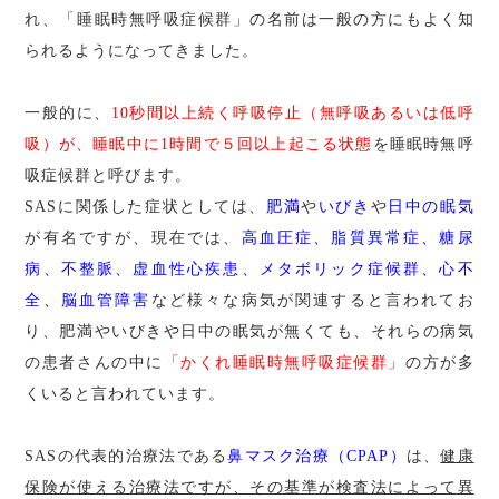
れ、「睡眠時無呼吸症候群」の名前は一般の方にもよく知
られるようになってきました。
一般的に、
10秒間以上続く呼吸停止（無呼吸あるいは低呼
吸）が、睡眠中に1時間で５回以上起こる状態
を睡眠時無呼
吸症候群と呼びます。
SASに関係した症状としては、
肥満
や
いびき
や
日中の眠気
が有名ですが、現在では、
高血圧症、脂質異常症、糖尿
病、不整脈、虚血性心疾患、メタボリック症候群、心不
全、脳血管障害
など様々な病気が関連すると言われてお
り、肥満やいびきや日中の眠気が無くても、それらの病気
の患者さんの中に
「かくれ睡眠時無呼吸症候群」
の方が多
くいると言われています。
SASの代表的治療法である
鼻マスク治療（CPAP）
は、
健康
保険が使える治療法ですが、その基準が検査法によって異