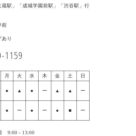
大蔵駅」「成城学園前駅」「渋谷駅」行
停前
グあり
0-1159
月
火
水
木
金
土
日
●
▲
●
ー
▲
▲
ー
●
ー
●
ー
●
■
ー
00 - 13:00