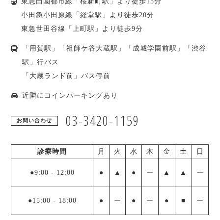
東急田園都市線「桜新町駅」より徒歩15分
小田急小田原線「経堂駅」より徒歩20分
東急世田谷線「上町駅」より徒歩9分
「用賀駅」「祖師ケ谷大蔵駅」「成城学園前駅」「渋谷
駅」行バス
「大蔵ランド前」バス停前
近隣にコインパーキングあり
03-3420-1159
お問い合わせ
診療時間
月
火
水
木
金
土
日
●9:00
-
12:00
●
▲
●
ー
▲
▲
ー
●15:00
-
18:00
●
ー
●
ー
●
■
ー