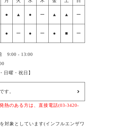
月
火
水
木
金
土
日
●
▲
●
ー
▲
▲
ー
●
ー
●
ー
●
■
ー
00 - 13:00
00
曜・日曜・祝日】
です。
のある方は、直接電話(03-3420-
方を対象としています(インフルエンザワ