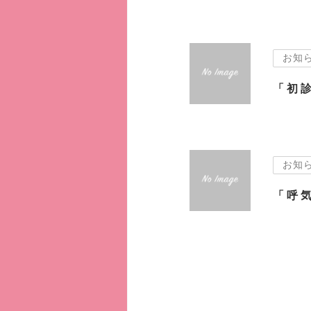
お知
お知
「呼気