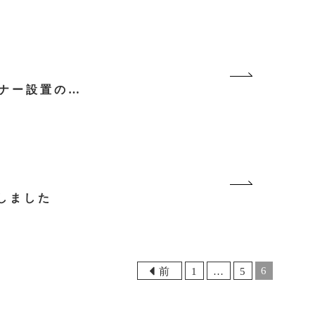
「初診問診票」と「インフルエンザワクチン予診票」バナー設置のお知らせ
入しました
6
前
1
…
5