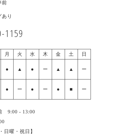
停前
グあり
0-1159
月
火
水
木
金
土
日
●
▲
●
ー
▲
▲
ー
●
ー
●
ー
●
■
ー
00 - 13:00
00
曜・日曜・祝日】